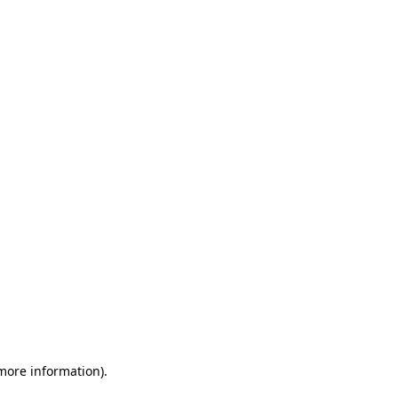
 more information)
.